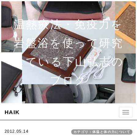
温熱療法・免疫力を
岩盤浴を使って研究
している下山弘志の
ブログ
HAIK
Togg
navig
2012.05.14
カテゴリ：体温と体の力について