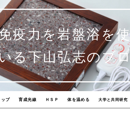
免疫力を岩盤浴を
いる下山弘志のブ
トップ
育成光線
ＨＳＰ
体を温める
大学と共同研究