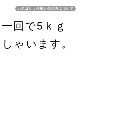
カテゴリ：体温と体の力について
aに一回で5ｋｇ
っしゃいます。