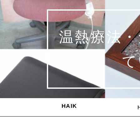
温熱療法・
て
HAIK