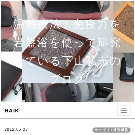
温熱療法・免疫力を
岩盤浴を使って研究
している下山弘志の
ブログ
HAIK
Togg
navig
2012.05.27
カテゴリ：近況報告