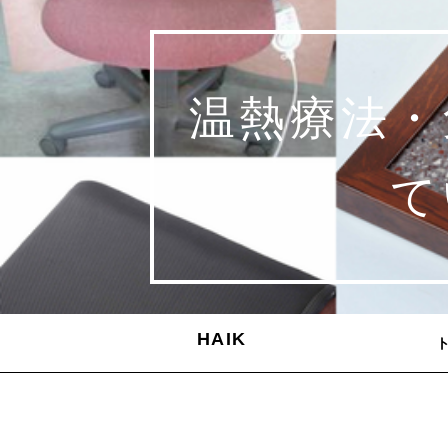
温熱療法・
て
HAIK