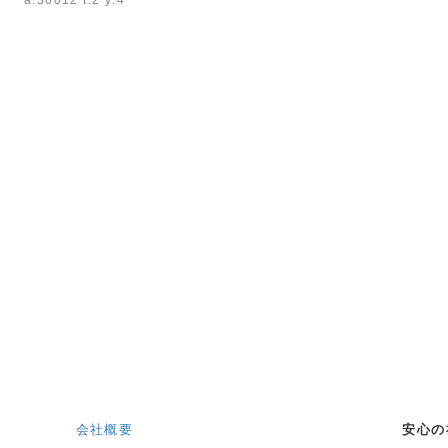
a:30012 t:2 y:4
会社概要
安心の