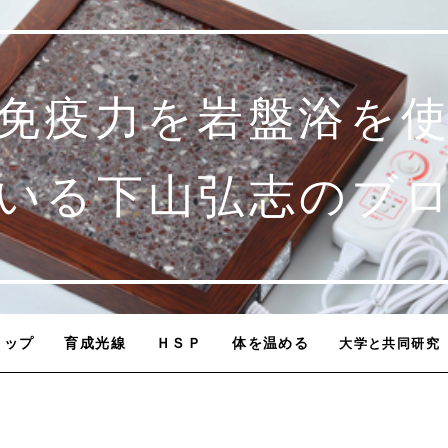
免疫力を岩盤浴を
いる下山弘志のブ
トップ
育成光線
ＨＳＰ
体を温める
大学と共同研究