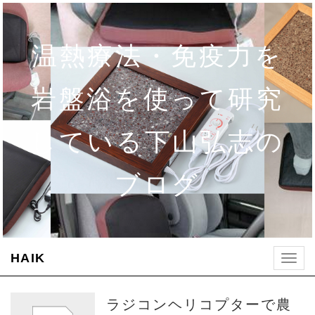
温熱療法・免疫力を
岩盤浴を使って研究
している下山弘志の
ブログ
HAIK
Togg
navig
ラジコンヘリコプターで農