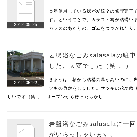
長年使用している我が愛銃？の修理完了
す。ということで、カラス・鳩が結構い
2012.05.25
ガラスのあたりの、ゴムをつつかれたり
岩盤浴なごみsalasalaの
した。大変でした（笑!。）
きょうは、朝から結構気温が高いのに、岩盤
2012.05.22
ツキの剪定をしました。サツキの花が散
しいです（笑!。）オープンからほったらかし…
岩盤浴なごみsalasalaに
がいらっしゃいます。