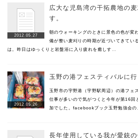
広大な児島湾の干拓農地の麦
す。
朝のウォーキングのときに景色の色が変
2012.05.27
備が整い麦刈りの時期が近づいてきてい
は。昨日はゆっくりと岩盤浴に入り疲れを癒しす…
玉野の港フェスティバルに行
玉野市の宇野港（宇野駅周辺）の港フェ
仕事が多いので気がつくと今年が第16回
2012.05.26
加でした。facebookブック玉野勉強会
長年使用している我が愛銃の