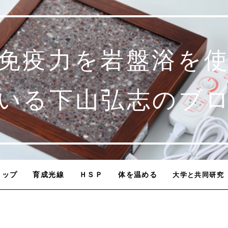
免疫力を岩盤浴を
いる下山弘志のブ
トップ
育成光線
ＨＳＰ
体を温める
大学と共同研究