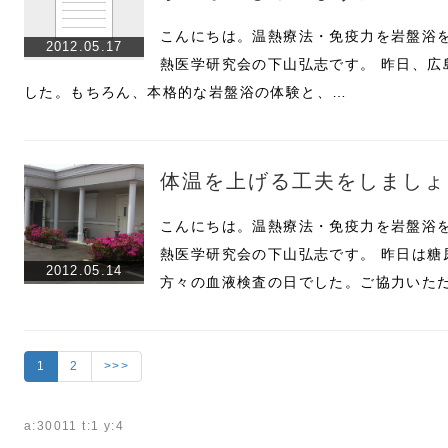
こんにちは。温熱療法・免疫力を岩盤浴
2012.05.17
熱医学研究会の下山弘志です。 昨日、広
した。もちろん、本格的な岩盤浴の体験と、…
体温を上げる工夫をしましょ
こんにちは。温熱療法・免疫力を岩盤浴
熱医学研究会の下山弘志です。 昨日は糖
2012.05.14
方々の血液検査の日でした。ご協力いた
1
2
>>>
a:30011 t:1 y:4