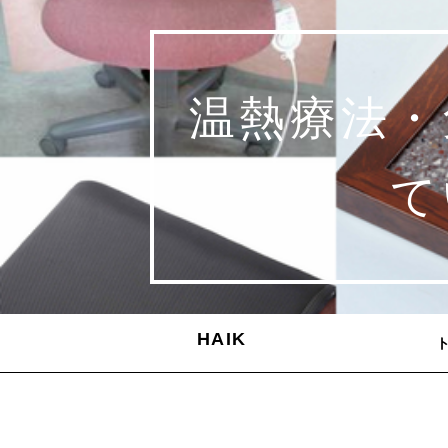
温熱療法・
て
HAIK