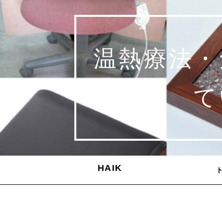
温熱療法・
て
HAIK