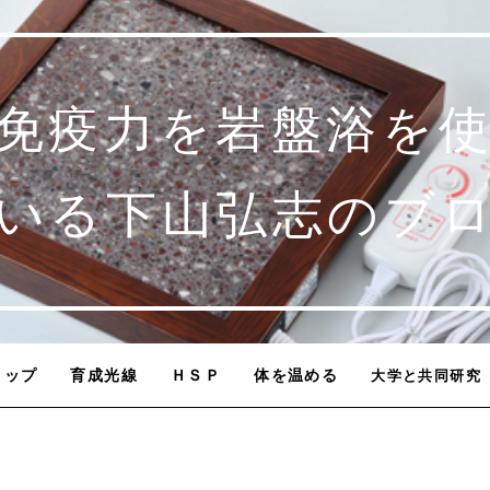
免疫力を岩盤浴を
いる下山弘志のブ
トップ
育成光線
ＨＳＰ
体を温める
大学と共同研究