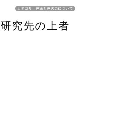
カテゴリ：体温と体の力について
同研究先の上者
。